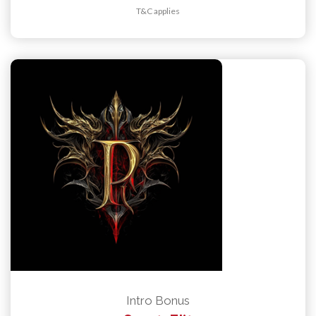
T&C applies
Intro Bonus