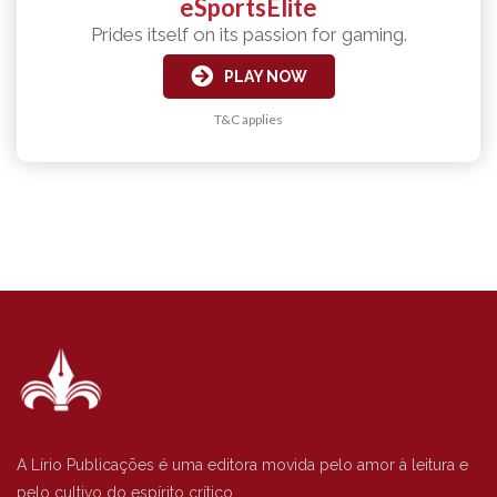
eSportsElite
Prides itself on its passion for gaming.
PLAY NOW
T&C applies
A Lírio Publicações é uma editora movida pelo amor à leitura e
pelo cultivo do espírito crítico